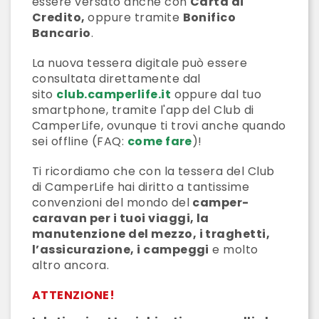
essere versato anche con
Carta di
Credito,
oppure tramite
Bonifico
Bancario
.
La nuova tessera digitale può essere
consultata direttamente dal
sito
club.camperlife.it
oppure dal tuo
smartphone, tramite l'app del Club di
CamperLife, ovunque ti trovi anche quando
sei offline
(FAQ:
come fare
)!
Ti ricordiamo che con la tessera del Club
di CamperLife hai diritto a tantissime
convenzioni del mondo del
camper-
caravan per i tuoi viaggi, la
manutenzione del mezzo, i traghetti,
l’assicurazione, i campeggi
e molto
altro ancora.
ATTENZIONE!