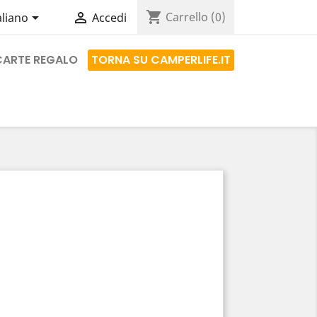
shopping_cart


Carrello
(0)
aliano
Accedi
CARTE REGALO
TORNA SU CAMPERLIFE.IT