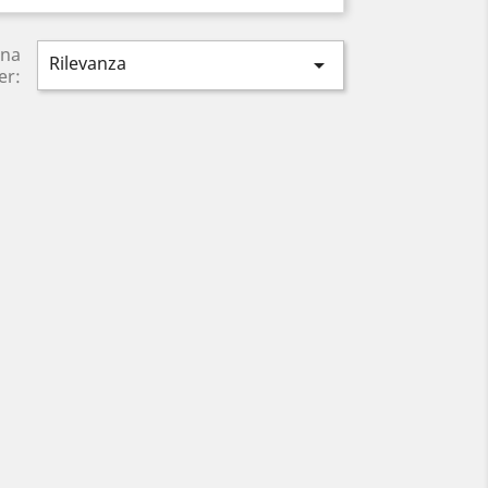
ina
Rilevanza

er: