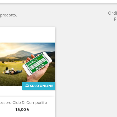
Ord
 prodotto.
p
SOLO ONLINE
Anteprima

essera Club Di Camperlife
Prezzo
15,00 €