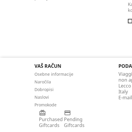
Ka
ko
VAŠ RAČUN
PODA
Viaggi
Osebne informacije
non a
Naročila
Lecco
Dobropisi
Italy
Naslovi
E-mai
Promokode
card_giftcard
credit_card
Purchased
Pending
Giftcards
Giftcards