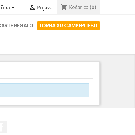
shopping_cart


Košarica
(0)
ščina
Prijava
CARTE REGALO
TORNA SU CAMPERLIFE.IT
Facebook